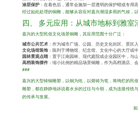
涂层保护
：在着色后，通常会施加一层透明的保护蜡或专用
经过如此处理的铜雕，能够从容应对嘉兴潮湿多雨的气候，
四、 多元应用：从城市地标到雅室
嘉兴的大型民俗文化场景铜雕，其应用范围十分广泛：
城市公共艺术
：作为城市广场、公园、历史文化街区、景区
文化场馆装饰
：陈列于博物馆、纪念馆、文化中心的大厅或
园林景观点睛
：置于江南园林、现代庭院或企业园区中，与
高档装饰摆件
：缩小比例的精品场景铜雕，作为高档酒店、
###
嘉兴的大型铸铜雕塑，以铜为纸，以熔铸为笔，将绚烂的民
雕塑，都在静静地诉说着水乡的过往与今朝，成为连接传统
的传承与发展。
如