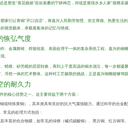
还是塑造“蚕花娘娘”庇佑蚕桑的宁静神态，抑或是展现水乡人家“摇橹采菱
塑家们让青铜“开口说话”，将嘉兴人民勤劳智慧、崇文厚德、热爱生活
份的视觉载体，承载着集体的记忆与情感。
的恢弘气度
制作、金属熔铸、焊接组装、表面处理于一体的复杂系统工程。嘉兴的铜
呈现。
模、蜡模、砂壳模的层层转换，再到上千度高温的铜水浇注，每一步都凝
宏、浑然一体的艺术整体。这种对工艺极限的挑战，正是嘉兴铜雕能够驾
空的耐久力
摆件的核心优势之一。这主要得益于两个方面：
铜或特殊黄铜），其本身具有良好的抗大气腐蚀能力。通过科学的合金配
键。常见的处理方式包括：
色彩丰富的化合物膜，如常见的绿锈（碱式碳酸铜）、黑古铜、红古铜等