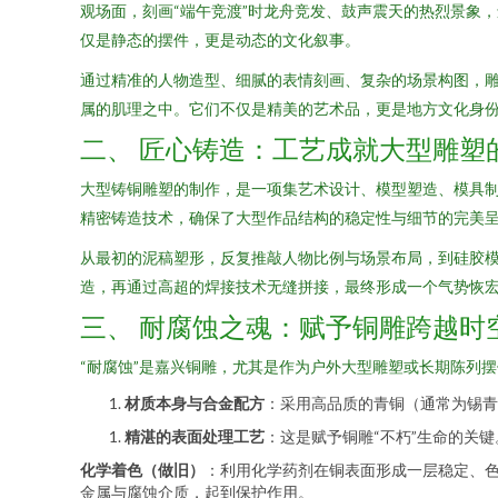
观场面，刻画“端午竞渡”时龙舟竞发、鼓声震天的热烈景象，
仅是静态的摆件，更是动态的文化叙事。
通过精准的人物造型、细腻的表情刻画、复杂的场景构图，雕
属的肌理之中。它们不仅是精美的艺术品，更是地方文化身
二、 匠心铸造：工艺成就大型雕塑
大型铸铜雕塑的制作，是一项集艺术设计、模型塑造、模具
精密铸造技术，确保了大型作品结构的稳定性与细节的完美
从最初的泥稿塑形，反复推敲人物比例与场景布局，到硅胶
造，再通过高超的焊接技术无缝拼接，最终形成一个气势恢
三、 耐腐蚀之魂：赋予铜雕跨越时
“耐腐蚀”是嘉兴铜雕，尤其是作为户外大型雕塑或长期陈列
材质本身与合金配方
：采用高品质的青铜（通常为锡青
精湛的表面处理工艺
：这是赋予铜雕“不朽”生命的关
化学着色（做旧）
：利用化学药剂在铜表面形成一层稳定、
金属与腐蚀介质，起到保护作用。