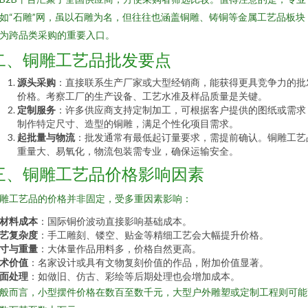
如“石雕”网，虽以石雕为名，但往往也涵盖铜雕、铸铜等金属工艺品板块
为跨品类采购的重要入口。
二、铜雕工艺品批发要点
源头采购
：直接联系生产厂家或大型经销商，能获得更具竞争力的批
价格。考察工厂的生产设备、工艺水准及样品质量是关键。
定制服务
：许多供应商支持定制加工，可根据客户提供的图纸或需求
制作特定尺寸、造型的铜雕，满足个性化项目需求。
起批量与物流
：批发通常有最低起订量要求，需提前确认。铜雕工艺
重量大、易氧化，物流包装需专业，确保运输安全。
三、铜雕工艺品价格影响因素
雕工艺品的价格并非固定，受多重因素影响：
材料成本
：国际铜价波动直接影响基础成本。
艺复杂度
：手工雕刻、镂空、贴金等精细工艺会大幅提升价格。
寸与重量
：大体量作品用料多，价格自然更高。
术价值
：名家设计或具有文物复刻价值的作品，附加价值显著。
面处理
：如做旧、仿古、彩绘等后期处理也会增加成本。
般而言，小型摆件价格在数百至数千元，大型户外雕塑或定制工程则可能