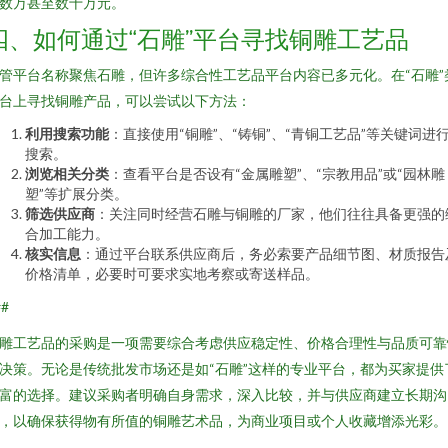
数万甚至数十万元。
四、如何通过“石雕”平台寻找铜雕工艺品
管平台名称聚焦石雕，但许多综合性工艺品平台内容已多元化。在“石雕”
台上寻找铜雕产品，可以尝试以下方法：
利用搜索功能
：直接使用“铜雕”、“铸铜”、“青铜工艺品”等关键词进
搜索。
浏览相关分类
：查看平台是否设有“金属雕塑”、“宗教用品”或“园林雕
塑”等扩展分类。
筛选供应商
：关注同时经营石雕与铜雕的厂家，他们往往具备更强的
合加工能力。
核实信息
：通过平台联系供应商后，务必索要产品细节图、材质报告
价格清单，必要时可要求实地考察或寄送样品。
##
雕工艺品的采购是一项需要综合考虑供应稳定性、价格合理性与品质可靠
决策。无论是传统批发市场还是如“石雕”这样的专业平台，都为买家提供
富的选择。建议采购者明确自身需求，深入比较，并与供应商建立长期沟
，以确保获得物有所值的铜雕艺术品，为商业项目或个人收藏增添光彩。