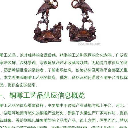
雕工艺品，以其独特的金属质感、精湛的工艺和深厚的文化内涵，广泛应
家居装饰、园林景观、宗教建筑及艺术收藏等领域。无论是寻求供应的商
，还是希望批发的采购者，了解市场信息、价格趋势及可靠平台都至关重
。本文将围绕铜雕工艺品的供应、批发、价格及如何通过石雕平台寻找优
品，提供全面的指引。
一、铜雕工艺品供应信息概览
雕工艺品的供应渠道多样，主要集中于传统产业基地与线上平台。河北、
、福建等地拥有悠久的铜雕产业历史，聚集了大量生产厂家与作坊，提供
统佛像、香炉到现代抽象雕塑的全品类产品。线上方面，阿里巴巴、慧聪
B2B平台汇聚了全国供应商，方便采购者筛选比较。值得注意的是，专业